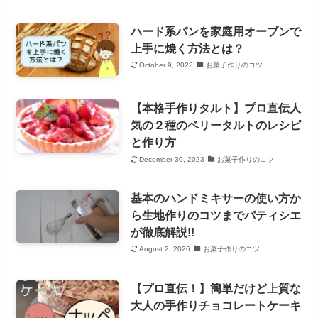
ハード系パンを家庭用オーブンで
上手に焼く方法とは？
October 9, 2022
お菓子作りのコツ
【本格手作りタルト】プロ直伝人
気の２種のベリータルトのレシピ
と作り方
December 30, 2023
お菓子作りのコツ
基本のハンドミキサーの使い方か
ら生地作りのコツまでパティシエ
が徹底解説!!
August 2, 2026
お菓子作りのコツ
【プロ直伝！】簡単だけど上質な
大人の手作りチョコレートケーキ