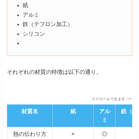
紙
アルミ
鉄（テフロン加工）
シリコン
それぞれの材質の特徴は以下の通り。
スクロールできます
材質名
紙
アル
鉄（テ
ミ
熱の伝わり方
×
◎