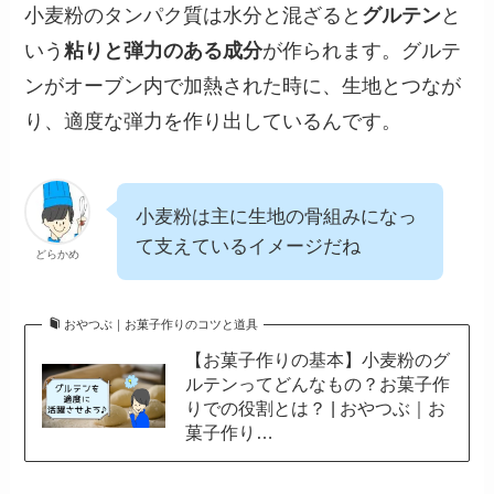
小麦粉のタンパク質は水分と混ざると
グルテン
と
いう
粘りと弾力のある成分
が作られます。グルテ
ンがオーブン内で加熱された時に、生地とつなが
り、適度な弾力を作り出しているんです。
小麦粉は主に生地の骨組みになっ
て支えているイメージだね
どらかめ
おやつぶ｜お菓子作りのコツと道具
【お菓子作りの基本】小麦粉のグ
ルテンってどんなもの？お菓子作
りでの役割とは？ | おやつぶ｜お
菓子作り…