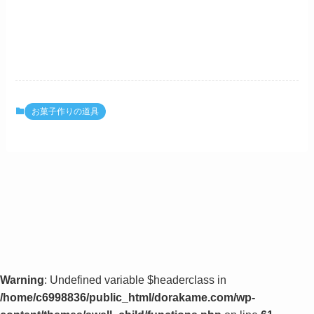
お菓子作りの道具
Warning
: Undefined variable $headerclass in
/home/c6998836/public_html/dorakame.com/wp-